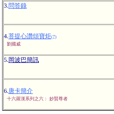
3.
問答錄
4.
菩提心讚頌寶炬
(7)
劉國威
5.
岡波巴簡訊
6.
唐卡簡介
十六羅漢系列之六： 妙賢尊者