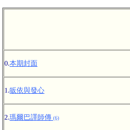
0.
本期封面
1.
皈依與發心
2.
瑪爾巴譯師傳
(6)