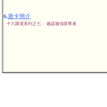
6.
唐卡簡介
十六羅漢系列之七： 迦諾迦伐嗟尊者