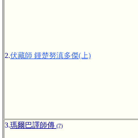
2.
伏藏師 鍾楚努滇多傑(上)
3.
瑪爾巴譯師傳
(7)