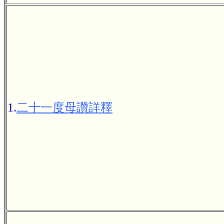
1.
二十一度母讚詳釋