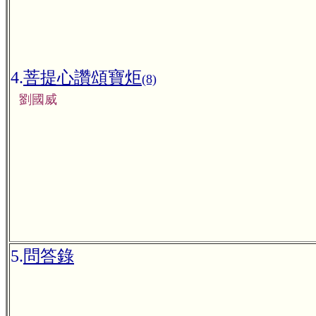
4.
菩提心讚頌寶炬
(8)
劉國威
5.
問答錄