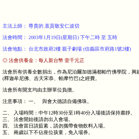
主法上師： 尊貴的 直貢敬安仁波切
法會時間： 2003年1月19日(星期日) 下午二時 至 五時
法會地點： 台北市政府2樓 親子劇場 (信義區市府路1號2樓)
◎ 法會供養金：每人新台幣 壹千元正
法會所有供養全數捐出，作為尼泊爾加德滿都帕竹佛學院，興
(釋迦牟尼佛、吉天宋恭、帕摩竹巴)之經費。
法會所有開支均由主辦單位負擔。
注意事項： 一、 與會大德請自備佛珠。
二、 入場時間：中午12時30分至1時40分入場後請保持肅靜。
三、 法會開始後請勿出入會場。
四、 法會當日請茹素，請勿攜帶食物飲料入場。
五、 兩歲以下不佔座位孩童，免入場券。