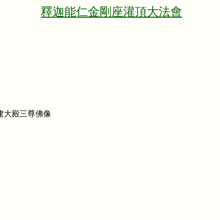
釋迦能仁金剛座灌頂大法會
建大殿三尊佛像