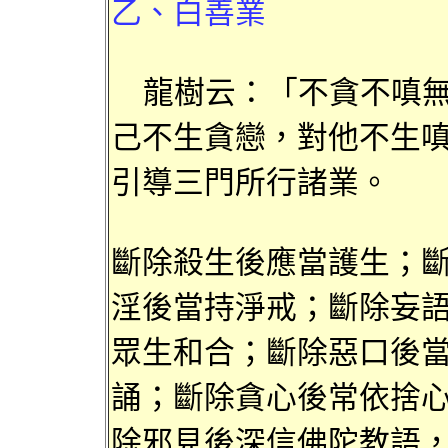
乙、
白善業
龍樹
云
：「不貪
不嗔
己不生貪戀，對他不
生
引導三門所
行諸業
。
斷除殺生後應當護生；
淫後當持淨戒
；斷除妄
眾生和合；斷
除惡口後
誦；斷除貪心後常依
捨
除邪見後
深信佛陀
教語