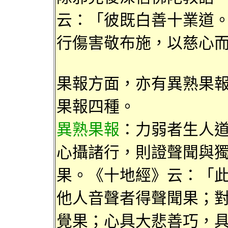
云
：「
彼既白善十業道
行傷害敬布施，以慈心
果報方面，亦有
異熟果
果報
四種。
異熟果
報
：力弱者生人
心攝諸行
，則證聲聞與
果
。《十地經》
云
：「
他人
音聲者得
聲聞果；
覺果
；
心具大悲善巧
，