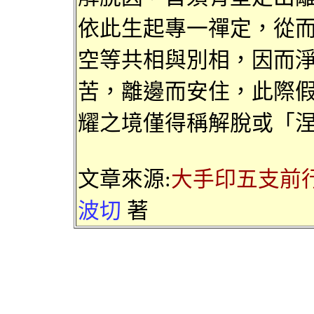
依此生起專一禪定，從
空等共
相與別相
，
因而
苦，
離邊而
安住，此際
耀之
境僅得稱
解脫或「
文章來源:
大手印五支前
波切
著