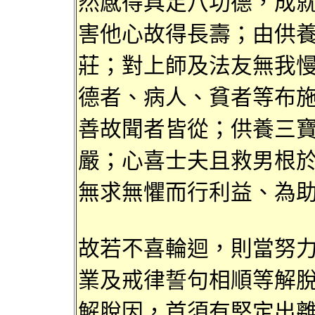
然感得具
足八功德，成
害他
心故得
長壽；由供
莊；對上師及
法友無
我
德者
、病人、貧者等布
善故聞
者皆從；供養三
嚴
；心喜
士夫且救男
根
無求
無懼而行
利益、
為
故若不喜輪迴，則當
努
業及
戒律
誓句相順
等解
解脫因，首須有堅定出