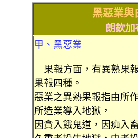
黑
惡業
與
朗欽加
甲、黑
惡業
果報方面，有
異熟果
果報
四種。
惡業之
異熟果
報指由所
所
造業導入地獄，
因
貪入餓鬼道，因痴入