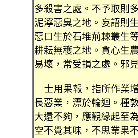
多殺害之處。不予取則
泥濘惡臭之地。妄語則
惡口生
於石堆荊棘叢生
耕耘無
穫
之地。貪心生
易
壞，常受損之處。
邪
士用果報
，指所作業
長惡業，
漂於輪迴
。種
大還不夠，
應觀緣起
至
空不覺其味，不
思業果