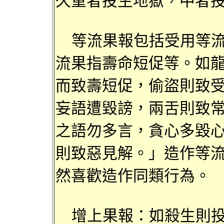
久重
者投生地獄，中者
等流果報
包括受用
等
流果指
壽命短促等。如
而致壽短促
，
偷盜則致
妄語遭毀謗，
兩舌則
致
之
語勿多
言，貪心
多毀
則致惡
見解。」造作
等
然喜歡造作同類行為。
增上果報：如殺生則投