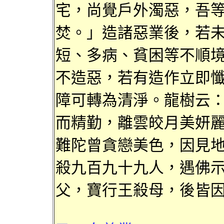
宅，
尚覺戶外濁惡
，吾
焚
。」
造諸惡
業後，若
短
、多病、貧困等
不
順
不造惡
，若有造作立即
障可
轉為清淨。龍樹
云
而精勤，離雲
皎月美
妍
難陀
曾貪戀美色，因見
殺
九百九十九人，
遇佛
父
，寶
行王殺
母，後皆