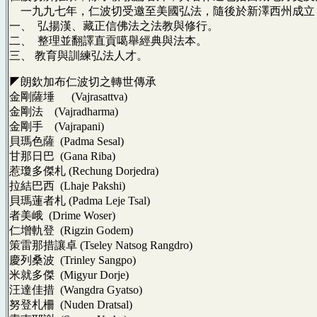
一九九七年，仁波切受邀至美國弘法，隨後於新澤西州成立
一、 弘揚漢、藏正信佛法之法教與修行。
二、 整理並翻譯直貢噶舉經典與法本。
三、 教育與訓練弘法人才。
◤朗欽加布仁波切之轉世傳承
金剛薩埵 (Vajrasattva)
金剛法 (Vajradharma)
金剛手 (Vajrapani)
貝瑪色薩 (Padma Sesal)
甘那日巴 (Gana Riba)
惹瓊多傑札 (Rechung Dorjedra)
拉結巴西 (Lhaje Pakshi)
貝瑪蓮者札 (Padma Leje Tsal)
者美峨 (Drime Woser)
仁增軌登 (Rigzin Godem)
策雷那措讓卓 (Tseley Natsog Rangdro)
慶列桑波 (Trinley Sangpo)
米就多傑 (Migyur Dorje)
汪達佳措 (Wangdra Gyatso)
努登札柵 (Nuden Dratsal)