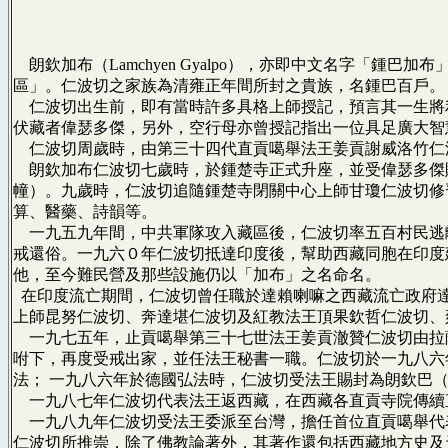
朗欽加布（Lamchyen Gyalpo），亦即中文名字「鍾
區」。仁波切之家族為清雍正年間所封之貴族，名鍾巴百戶。
仁波切出生前，即有當時許多具格上師授記，預言其一生將
伏藏者偉瑟多傑，另外，空行母亦曾授記指出一位具足廣大智
仁波切周歲時，由第三十四代直貢噶舉法王姜貢謝威洛竹仁
朗欽加布仁波切七歲時，於鍾楚寺正式升座，並受偉瑟多傑
幢）。九歲時，仁波切追隨鍾楚寺閉關中心上師甘瓊仁波切修
算、醫藥、詩韻等。
一九五九年間，中共軍隊攻入藏區後，仁波切率五百村民逃
戒還俗。一九六０年仁波切抵達印度後，幫助西藏同胞在印度
他，至今難民營及那些設施仍以「加布」之名命名。
在印度流亡期間，仁波切曾任職於達賴喇嘛之西藏流亡政府
上師昆努仁波切、奔達堪仁波切及紅教法王頂果欽哲仁波切、
一九七五年，止貢噶舉第三十七世法王姜貢澈贊仁波切由拉
咐下，再度受戒出家，並任法王秘書一職。仁波切於一九八六
法； 一九八六年於德國弘法時，仁波切受法王賜封為朗欽巴
一九八七年仁波切代表法王返西藏，在西藏各直貢寺院傳續
一九八九年仁波切受法王委派至台灣，擔任首位直貢噶舉代
仁波切所推崇，除了佛教論著外，其著作還包括西藏地方史及