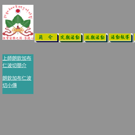
上師朗欽加布
仁波切簡介
朗欽加布仁波
切小傳