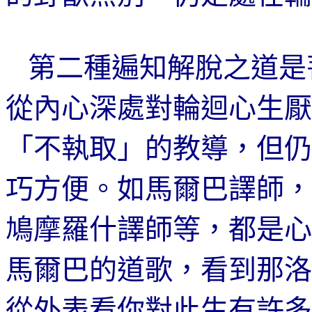
第二
種遍知解脫
之道是
從內心深處對輪迴心生厭
「
不執取
」的教導，但仍
巧方便
。如馬爾
巴譯師
，
鳩摩羅什譯師
等，都是心
馬爾
巴
的道歌
，看到那
洛
從外表看你對此生有
許多