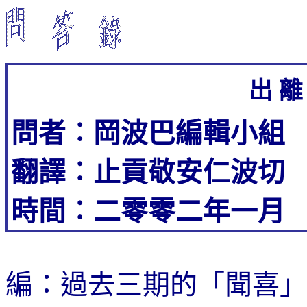
出 離
問者
︰
岡波巴編輯小組
翻譯
︰
止貢敬安
仁波切
時間
︰
二零零二年一月
編：過去三期的「聞喜」