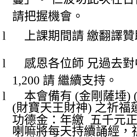
請把握機會。
l
上課期間請 繳翻譯
l
感恩各位師 兄過去
1,200
請 繼續支持。
l
本會備有
(
金剛薩埵
) 
(
財寶天王財神
)
之祈福
功德金：年繳
五千元正
喇嘛將每天持續誦經，