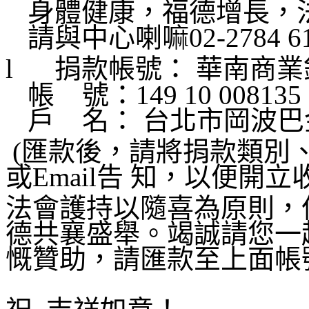
身體健康，福德增長，
請與中心喇嘛
02-2784 
l
捐款帳號： 華南商業
帳
號：
149 10 008135
戶
名： 台北市岡波
(
匯款後，請將捐款類別
或
Email
告 知，以便開立
法會護持以隨喜為原則，
德共襄盛舉。竭誠請您一
慨贊助，請匯款至上面帳