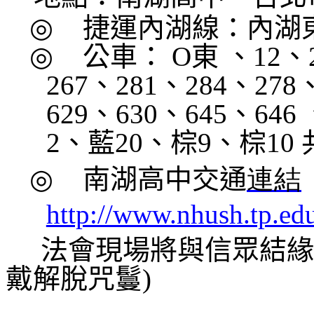
◎
捷運內湖線：內湖
◎
公車：
O
東 、
12
、
267
、
281
、
284
、
278
629
、
630
、
645
、
646
2
、藍
20
、棕
9
、棕
10
◎
南湖高中交通
連結
http://www.nhush.tp.ed
法會現場將與信眾結緣
戴解脫咒鬘
)