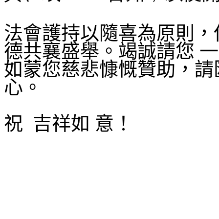
法會護持以隨喜為原則，
德共襄盛舉。竭誠請您 
如蒙您慈悲慷慨贊助，請
心。
祝
吉祥如 意！