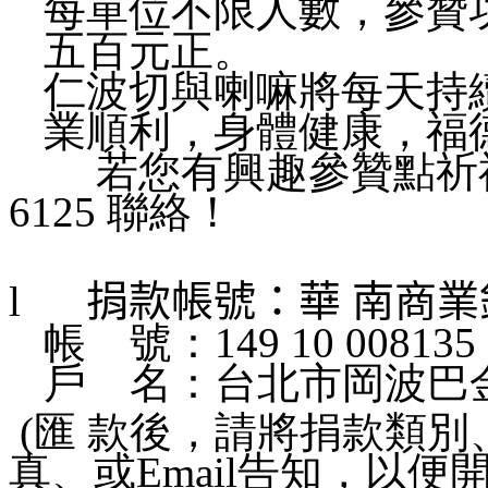
每單位不限人數，參贊功
五百元正。
仁波切與喇嘛將每天持
業順利，身體健康，福
若您有興趣參贊點祈福
6125 聯絡！
l
捐款帳號：華 南商業
帳
號：149 10 008135 
戶
名：台北市岡波巴
(匯 款後，請將捐款類
真、或Email告知，以便