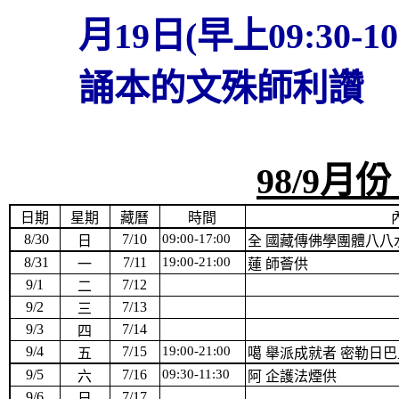
月19日(早上09:30-
誦本的文殊師利讚
98/9
月份
日期
星期
藏曆
時間
8/30
7/10
09:00-17:00
日
全 國藏傳佛學團體八八
8/31
7/11
19:00-21:00
一
蓮 師薈供
9/1
7/12
二
9/2
7/13
三
9/3
7/14
四
9/4
7/15
19:00-21:00
五
噶 舉派成就者 密勒日
9/5
7/16
09:30-11:30
六
阿 企護法煙供
9/6
7/17
日