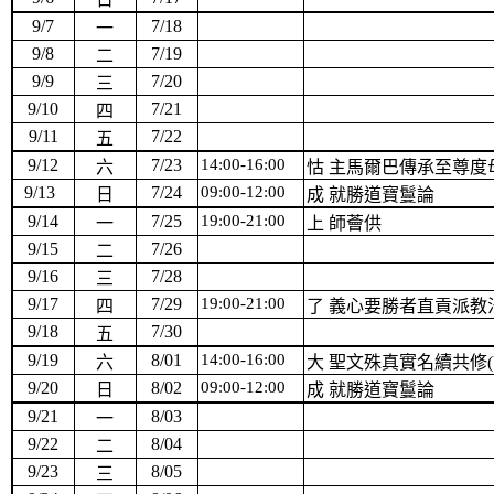
9/7
7/18
一
9/8
7/19
二
9/9
7/20
三
9/10
7/21
四
9/11
7/22
五
9/12
7/23
14:00-16:00
六
怙 主馬爾巴傳承至尊度
9/13
7/24
09:00-12:00
日
成 就勝道寶鬘論
9/14
7/25
19:00-21:00
一
上 師薈供
9/15
7/26
二
9/16
7/28
三
9/17
7/29
19:00-21:00
四
了 義心要勝者直貢派教
9/18
7/30
五
9/19
8/01
14:00-16:00
六
大 聖文殊真實名續共修
(
9/20
8/02
09:00-12:00
日
成 就勝道寶鬘論
9/21
8/03
一
9/22
8/04
二
9/23
8/05
三