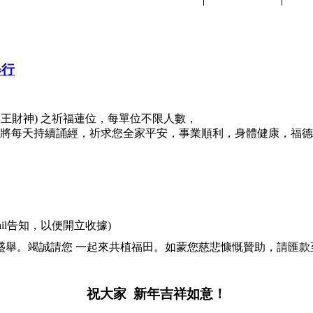
舉行
(財寶天王財神) 之祈福蓮位，每單位不限人數，
喇嘛將每天持續誦經，祈求您全家平安，事業順利，身體健康，福
il告知，以便開立收據)
盛舉。竭誠請您 一起來共植福田。如蒙您慈悲慷慨贊助，請匯款
祝大家
新年吉祥如意！