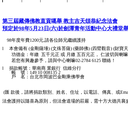
第三屆藏傳佛教直貢噶舉 教主吉天頌恭紀念法會
預定於98年5月23日(六)於劍潭青年活動中心大禮堂
98年度年費1200元,請各位師兄繼續護持
l
本會備有
(金剛薩埵) (文殊菩薩) (藥師佛) (四臂觀音) 
功德金：年繳
五千元正 或 月繳 五百元正， 仁波切與
若您有興趣參予，請與中心喇嘛02-2784 6125 聯絡！
l
捐款帳號：華南商 業銀行
信維分行
帳
號：149 10 008135 2
戶
名：台北市岡波巴金剛乘佛學會
(匯 款後，請將捐款類別、姓名、住址，以電話、傳真、或Ema
法會護持以隨喜為原則，但法會道場的莊嚴，需十方大德共襄