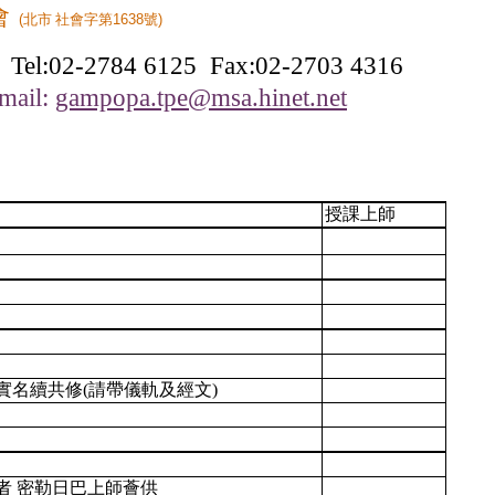
會
(
北市 社會字第
1638
號
)
Tel:02-2784 6125
Fax:02-2703 4316
ail:
gampopa.tpe@msa.hinet.net
授課上師
實名續共修
(請帶儀軌及經文)
者 密勒日巴上師薈供