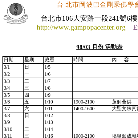
台 北市岡波巴金剛乘佛學
台北市
106
大安路一段
241
號
6
樓
http://www.gampopacenter.org
Em
98/03 月份 活動表
日期
星期
藏曆
時間
內
容
3/1
日
1/5
3/2
一
1/6
3/3
二
1/7
3/4
三
1/8
3/5
四
1/9
3/6
五
1/10
1900-2100
蓮師薈供
3/7
六
1/11
1400-1600
大聖文殊真
3/8
日
1/12
3/9
一
1/13
3/10
二
1/14
3/11
三
1/16
1900-2100
噶舉派成就