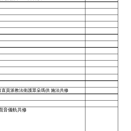
者直貢派教法衛護眾朵瑪供 施法共修
觀音儀軌共修