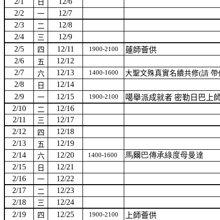
2/1
12/6
日
2/2
12/7
一
2/3
12/8
二
2/4
12/9
三
2/5
12/11
1900-2100
四
蓮師薈供
2/6
12/12
五
2/7
12/13
1400-1600
大聖文殊真實名續共修
(請 
六
2/8
12/14
日
2/9
12/15
1900-2100
一
噶舉派成就者 密勒日巴上
2/10
12/16
二
2/11
12/17
三
2/12
12/18
四
2/13
12/19
五
2/14
12/20
馬爾巴傳承綠度母曼達
1400-1600
六
2/15
12/21
日
2/16
12/22
一
2/17
12/23
二
2/18
12/24
三
2/19
12/25
1900-2100
四
上師薈供