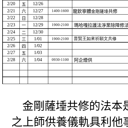
2/20
12/26
五
2/21
12/27
1400-1600
六
龍欽寧體
共修
金剛薩埵
2/22
12/28
日
2/23
12/29
1900-2100
一
瑪哈嘎拉護法淨業除障修
2/24
12/30
二
2/25
1/01
普賢王如來祈願文共修
1900-2100
三
2/26
1/02
四
2/27
1/03
五
2/28
1/04
0930-1100
六
阿企煙供
金剛薩埵共修的法本是
之上師供養儀軌具利他