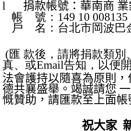
l
捐款帳號：華南商 業
帳
號：149 10 008135 
戶
名：台北市岡波巴
(匯 款後，請將捐款類
真、或Email告知，以便
法會護持以隨喜為原則，
德共襄盛舉。竭誠請您 
慨贊助，請匯款至上面帳
祝大家