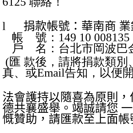
6125 聯絡！
l
捐款帳號：華南商 業
帳
號：149 10 008135 
戶
名：台北市岡波巴
(匯 款後，請將捐款類
真、或Email告知，以便
法會護持以隨喜為原則，
德共襄盛舉。竭誠請您 
慨贊助，請匯款至上面帳