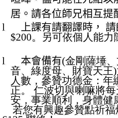
居。請各位師兄相互提
l
上課有請翻譯時， 
$200。另可依個人能
l
本會備有
(金剛薩埵
音、綠度母、財寶天王
人數，參贊功德金：年繳
正。 仁波切與喇嘛將
安，事業順利，身體健
若您有興趣參贊點祈福燈