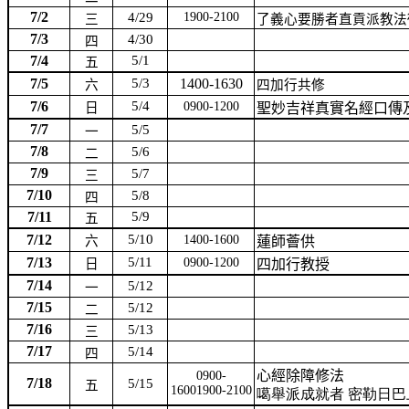
7/2
4/29
1900-2100
三
了義心要勝者直貢派教法
7/3
4/30
四
7/4
5/1
五
7/5
5/3
1400-1630
六
四加行共修
7/6
5/4
0900-1200
日
聖妙吉祥真實名經口傳
7/7
5/5
一
7/8
5/6
二
7/9
5/7
三
7/10
5/8
四
7/11
5/9
五
7/12
5/10
1400-1600
六
蓮師薈供
7/13
5/11
0900-1200
日
四加行教授
7/14
5/12
一
7/15
5/12
二
7/16
5/13
三
7/17
5/14
四
心經除障修法
0900-
7/18
5/15
五
16001900-2100
噶舉派成就者 密勒日