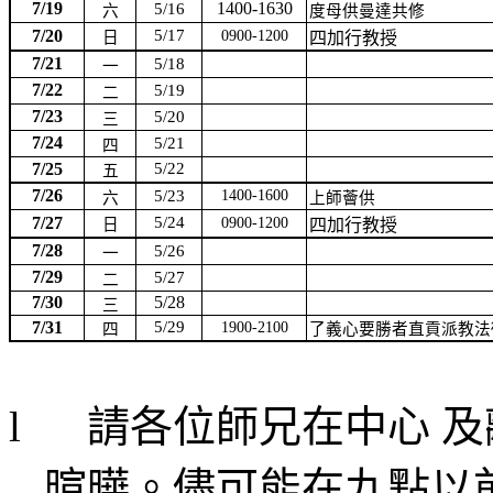
7/19
1400-1630
5/16
六
度母供曼達共修
7/20
5/17
0900-1200
日
四加行教授
7/21
5/18
一
7/22
5/19
二
7/23
5/20
三
7/24
5/21
四
7/25
5/22
五
7/26
5/23
1400-1600
六
上師薈供
7/27
5/24
0900-1200
日
四加行教授
7/28
5/26
一
7/29
5/27
二
7/30
5/28
三
7/31
5/29
1900-2100
四
了義心要勝者直貢派教法
l
請各位師兄在中心 
暄曄。儘可能在九點以