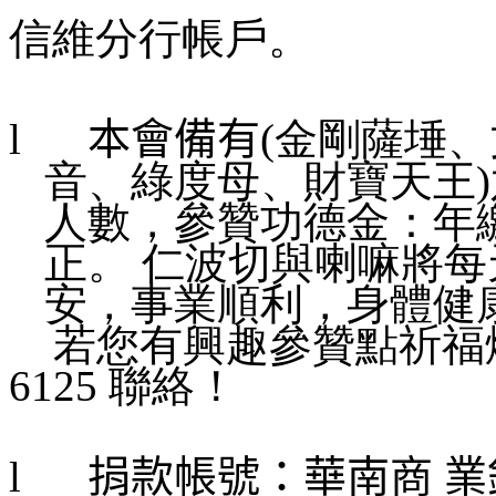
信維分行帳戶。
l
本會備有
(金剛薩埵
音、綠度母、財寶天王
人數，參贊功德金：年繳
正。 仁波切與喇嘛將
安，事業順利，身體健
若您有興趣參贊點祈福燈
6125 聯絡！
l
捐款帳號：華南商 業