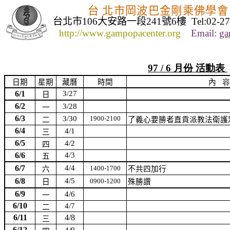
台 北市岡波巴金剛乘佛學會
台北市
106
大安路一段
241
號
6
樓
Tel:02-2
http://www.gampopacenter.org
Email:
ga
97 / 6 月份 活動表
日期
星期
藏曆
時間
內
容
6/1
3/27
日
6/2
3/28
一
6/3
3/30
1900-2100
二
了義心要勝者直貢派教法衛護
6/4
4/1
三
6/5
4/2
四
6/6
4/3
五
6/7
4/4
1400-1700
六
不共四加行
6/8
4/5
0900-1200
日
殊勝讚
6/9
4/6
一
6/10
4/7
二
6/11
4/8
三
6/12