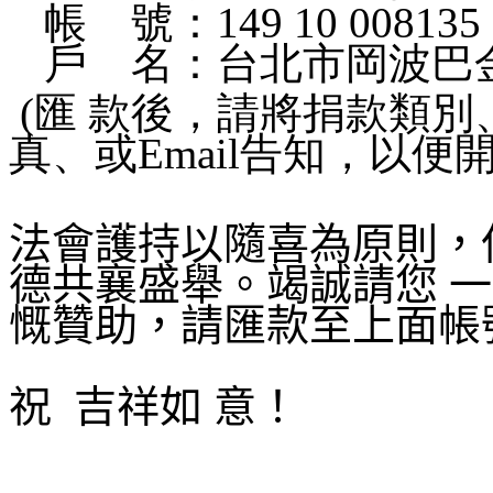
帳
號：149 10 008135 
戶
名：台北市岡波巴
(匯 款後，請將捐款類
真、或Email告知，以便
法會護持以隨喜為原則，
德共襄盛舉。竭誠請您 
慨贊助，請匯款至上面帳
祝
吉祥如 意！