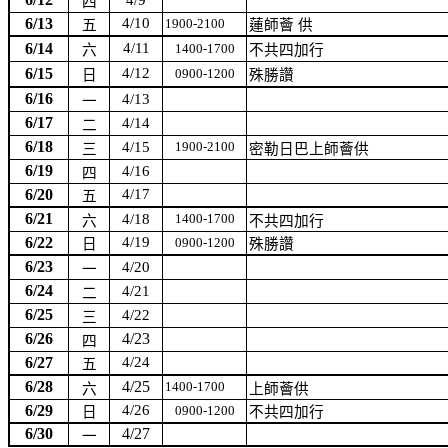
4/9
四
6/13
4/10
1900-2100
五
蓮師薈 供
6/14
4/11
1400-1700
六
不共四加行
6/15
4/12
0900-1200
日
殊勝讚
6/16
4/13
一
6/17
4/14
二
6/18
4/15
1900-2100
三
密勒日巴上師薈供
6/19
4/16
四
6/20
4/17
五
6/21
4/18
1400-1700
六
不共四加行
6/22
4/19
0900-1200
日
殊勝讚
6/23
4/20
一
6/24
4/21
二
6/25
4/22
三
6/26
4/23
四
6/27
4/24
五
6/28
4/25
1400-1700
六
上師薈供
6/29
4/26
0900-1200
日
不共四加行
6/30
4/27
一