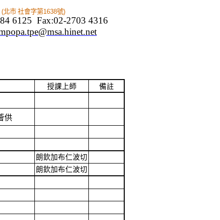
(
北市 社會字第
1638
號
)
784 6125
Fax:02-2703 4316
mpopa.tpe@msa.hinet.net
授課上師
備註
薈供
朗欽加布仁波切
朗欽加布仁波切