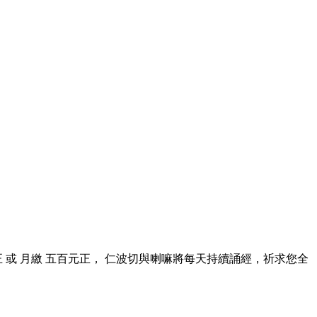
正 或 月繳 五百元正， 仁波切與喇嘛將每天持續誦經，祈求您全