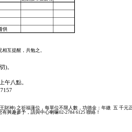
薈供
兄相互提醒，共勉之。
切)。
，上午八點。
7157
(財寶天王財神) 之祈福蓮位，每單位不限人數，功德金：年繳
五 千元
參予，請與中心喇嘛02-2784 6125 聯絡！