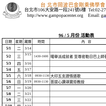
台 北市岡波巴金剛乘佛學會
台北市
106
大安路一段
241
號
6
樓
Tel:02-2
http://www.gampopacenter.org
Email:
ga
96 / 5
月份
活動表
日期
星期
藏曆
時間
內
容
5/1
3/14
二
3/15
5/2
1430-1600
三
噶舉派成就者 至尊密勒日巴上師
5/3
3/16
四
5/4
3/17
五
5/5
3/18
0930-1130
六
大印五支證悟道歌
5/6
3/19
0930-1130
日
菩提心讚頌寶炬教授
5/7
3/20
一
5/8
3/21
二
5/9
3/22
三
5/10