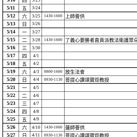
3/23
四
5/11
3/24
五
5/12
3/25
1430-1600
六
上師薈供
5/13
3/26
日
5/14
3/27
一
5/15
3/28
1430-1600
二
了義心要勝者直貢派教法衛護眾
5/16
3/30
三
5/17
4/1
四
5/18
4/2
五
5/19
4/3
0800-1600
六
放生法會
5/20
4/4
0930-1130
日
菩提心讚頌寶炬教授
5/21
4/5
一
5/22
4/6
二
5/23
4/7
三
5/24
4/8
四
5/25
4/9
五
5/26
4/10
1430-1600
六
蓮師薈供
5/27
4/11
0930-1130
日
菩提心讚頌寶炬教授