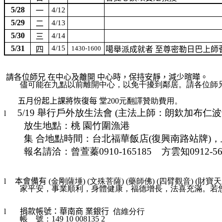
5/28
4/12
一
5/29
4/13
二
5/30
4/14
三
5/31
4/15
1430-1600
四
噶舉派成就者 至尊密勒日巴上師
請各位師兄 在中心及離開 中心時，保持安靜，減少暄曄。
儘可能在九點以前離開中心，以免干擾到鄰居。請各位師
五月份起上課將恢復每 堂
200元翻譯贊助費用。
5/19 舉行戶外放生法會 (主法上師：朗欽加布仁波
l
放生地點：桃 園竹圍漁港
集 合地點時間：台北福華飯店(復興南路站牌)
報名請洽：曾萱蓁0910-165185
方雲知0912-56
l
本會備有
(金剛薩埵) (文殊菩薩) (藥師佛) (四臂觀音) 
家平安，事業順利，身體健康，福德增長，法喜充滿。若您有興趣
l
捐款帳號：華南商 業銀行
信維分行
帳
號：149 10 008135 2