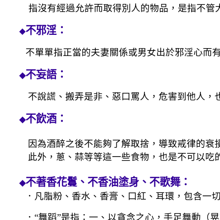
指沒有經過允許而取得別人的物品，是指不管
不邪淫：
◆
不單單指
正當的夫妻關係或
男女出於邪淫心而
不妄語：
◆
不說謊、搬弄是非、惡口罵人，危害到他人，
不飲酒：
◆
因為酒醉之後不能夠了解取捨，導致戒律的衰
此外，蔥、蒜等等這一些食物，也是不可以吃
不著香花鬘、不香油塗身、不歌舞：
◆
．凡脂粉、香水、香膏、口紅、耳環，包含一
．
“
舞蹈
”
是指：一、以貪念之心，手足舞動（晃