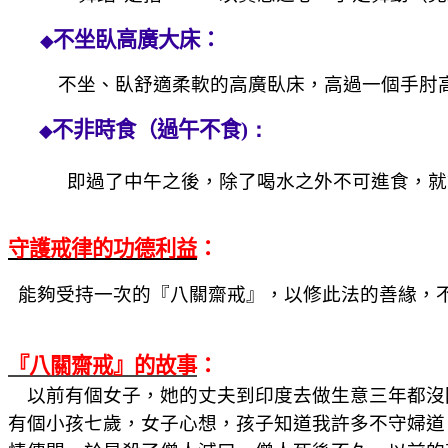
不坐臥高廣大床：
◆
不坐、臥舒適柔軟的高廣臥床，
高過一個手肘
不非時食（過午不食
)：
◆
即過了中午之後，除了喝水之外不可進食，就
守護戒律的功德利益
：
能夠受持一次的『八關齋戒』，以修此法的善緣，
『八關齋戒』的故事
：
以前有個女子，她的丈夫到印度去做生意三年都沒
有個小孩七歲，女子心想，孩子知道我許多不守婦道