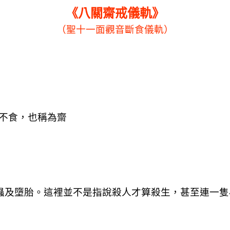
《八關齋戒儀軌》
（聖十一面觀音斷食儀軌）
不食，也稱為齋
蟲及墮胎
。這裡並不是指說殺人才算殺生，甚至連一隻