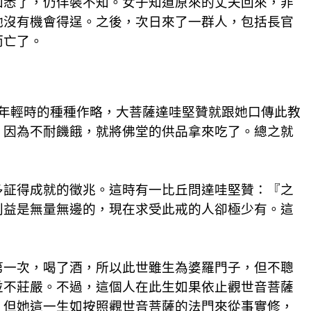
知悉了，仍佯裝不知。女子知道原來的丈夫回來，非
她沒有機會得逞。之後，次日來了一群人，包括長官
而亡了。
年輕時的種種作略，大菩薩達哇堅贊就跟她口傳此教
，因為不耐饑餓，就將佛堂的供品拿來吃了。總之就
多証得成就的徵兆。這時有一比丘問達哇堅贊：『之
利益是無量無邊的，現在求受此戒的人卻極少有。這
第一次，喝了酒，所以此世雖生為婆羅門子，但不聰
並不莊嚴。不過，這個人在此生如果依止觀世音菩薩
，但她這一生如按照觀世音菩薩的法門來從事實修，