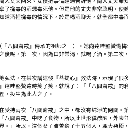
商人丈夫回來。女僕把事情經過告訴他，商人丈夫雖
拿了攙毒的酒想毒死他。但是他的丈夫非常聰明，使
知道酒裡攙毒的情況下，於是喝酒聊天，就全都中毒
（『八關齋戒』傳承的祖師之一）。她向達哇堅贊懺悔
之後呢，第一次，因為口非常渴，就喝了酒。第二次
地弘法，在某次講述發『菩提心』教法時，示現了很
』達哇堅贊這時笑了笑，就說了：『「八關齋戒」的
裡，投生為此人之子。
在受持兩次「八關齋戒」之中，都沒有純淨的閉關。
「八關齋戒」中吃了食物，所以此世形貌醜陋，外表
界。』所以，這個女子雖曾殺了十五個人，罪大惡極