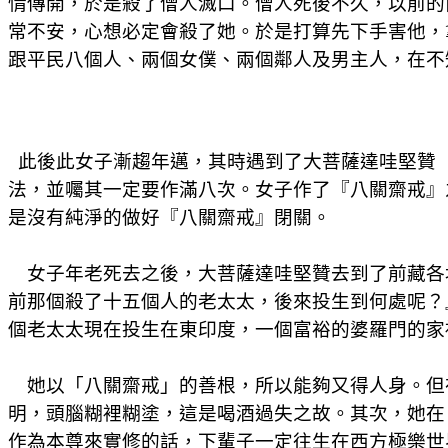
情傳開，於是殺了僧人滅口。僧人死後不久，以前的
常不安，心想必定會殺了她。於是打算先下手害他，
跟平民八個人、兩個女僕、兩個鄰人及男主人，在不
此後此女子漸趨年邁，其時遇到了大菩薩達哇堅贊
法，並囑其一定要作滿八次。女子作了『八關齋戒』
是沒有純淨的做好『八關齋戒』閉關。
女子年老死去之後，大菩薩達哇堅贊去到了前藏各
前那個殺了十五個人的老太太，後來投生到何處呢？
個老太太現在投生在東印度，一個富裕的婆羅門的家
她以「八關齋戒」的善根，所以能夠又得人身。但
明，頭腦糊裡糊塗，這是喝酒過失之故。其次，她在
作為本尊來實修的話，下輩子一定往生在西方極樂世