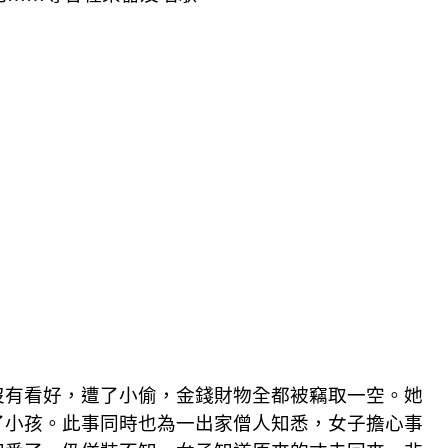
沒有看好，遭了小偷，金錢財物全都被竊取一空。她
了小孩。此事同時也為一出家僧人知悉，女子擔心事