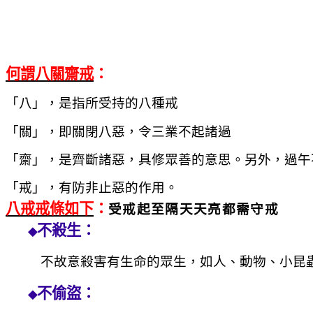
何謂八關齋戒
：
「八」，是指所受持的八種戒
「關」，即關閉八惡，令三業不起諸過
「齋」，是齊斷諸惡，具修眾善的意思。另外，過午
「戒」，有防非止惡的作用。
八戒戒條如下
：
受戒起至隔天天亮都需守戒
不殺生：
◆
不故意殺害有生命的眾生，如人、動物、小昆
不偷盜：
◆