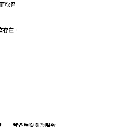
而取得
當存在。
琶
……
等各種樂器及唱歌