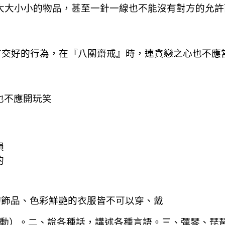
大大小小的物品，甚至一針一線也不能沒有對方的允許
有交好的行為，在『八關齋戒』時，連貪戀之心也不應
也不應
開玩笑
損
的
切飾品、色彩鮮艷的衣服皆不可以穿、戴
動）。二、說各種話，講述各種言語。三、彈琴、琵