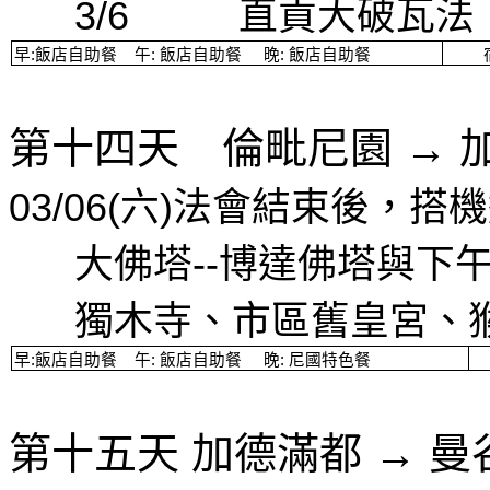
3/6
直貢大破瓦法
早
:
飯店自助餐
午
:
飯店自助餐
晚
:
飯店自助餐
第十四天 倫毗尼園
→
03/06(
六
)
法會結束後，
搭機
大佛塔
--
博達佛塔與下
獨木寺、市區舊皇宮、
早
:
飯店自助餐
午
:
飯店自助餐
晚
:
尼國特色餐
第十五天
加德滿都
→
曼