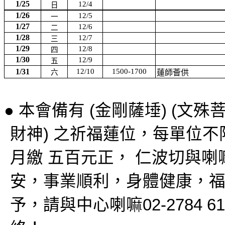
1/25
12/4
日
1/26
12/5
一
1/27
12/6
二
1/28
12/7
三
1/29
12/8
四
1/30
12/9
五
1/31
12/10
1500-1700
六
蓮師薈供
●
本會備有
(
金剛薩埵
) (
文殊
財神
)
之祈福蓮位，每單位不
月繳
五百元正，
仁波切與喇
安，事業順利，身體健康，
予，請與中心喇嘛
02-2784 6