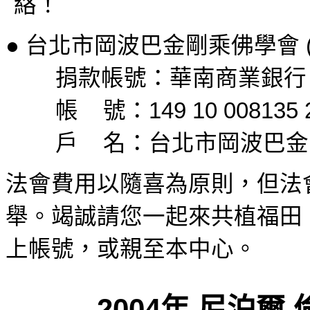
絡！
●
台北市岡波巴金剛乘佛學會
捐款帳號：華南商業銀行
帳
號：
149 10 008135 
戶
名：台北市岡波巴金
法會費用以隨喜為原則，但法
舉。竭誠請您一起來共植福田
上帳號，或親至本中心。
2004
年
尼泊爾