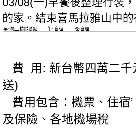
03/08(
一
)
早餐後整理行裝，
的家。結束喜馬拉雅山中的
早
:
機上精緻餐點
午
:
自理
晚
:
自理
費
用
:
新台幣四萬二千
送
)
費用包含：機票、住宿
’
及保險、各地機場稅