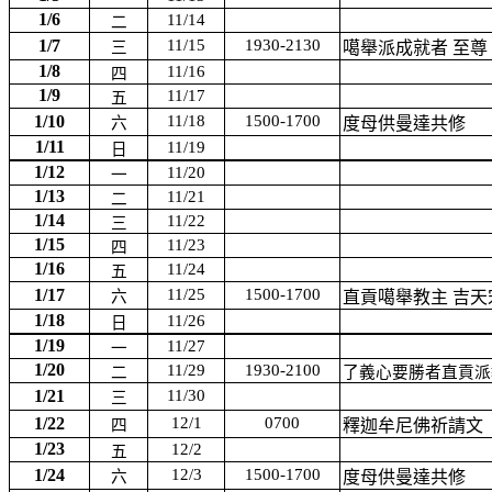
1/6
11/14
二
1/7
11/15
1930-2130
三
噶舉派成就者
至尊
1/8
11/16
四
1/9
11/17
五
1/10
11/18
1500-1700
六
度母供曼達共修
1/11
11/19
日
1/12
11/20
一
1/13
11/21
二
1/14
11/22
三
1/15
11/23
四
1/16
11/24
五
1/17
11/25
1500-1700
六
直貢噶舉教主
吉天
1/18
11/26
日
1/19
11/27
一
1/20
11/29
1930-2100
二
了義心要勝者直貢派
1/21
11/30
三
1/22
12/1
0700
四
釋迦牟尼佛祈請文
1/23
12/2
五
1/24
12/3
1500-1700
六
度母供曼達共修