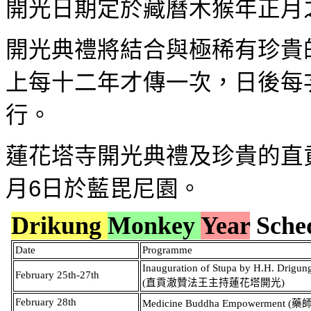
開光日期定於藏曆木猴年正月
開光典禮將結合與極稀有珍貴
上每十二年才傳一次，日後每
行。
蓮花塔寺開光典禮及珍貴的直
月
6
日於藍毘尼園。
Drikung
Monkey
Year
Sche
Date
Programme
Inauguration of Stupa by H.H. Drigu
February 25th-27th
(
直貢澈贊法王主持蓮花塔開光
)
February 28th
Medicine Buddha Empowerment (
藥