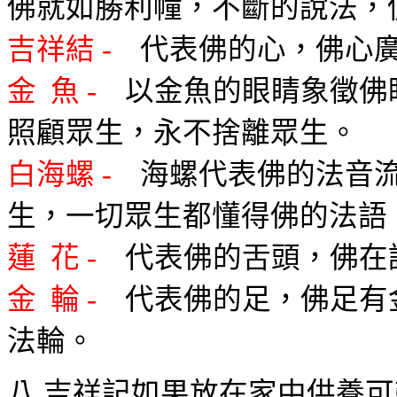
佛就如勝利幢，不斷的說法，
吉祥結
-
代表佛的心，佛心
金
魚
-
以金魚的眼睛象徵佛
照顧眾生，永不捨離眾生。
白海螺
-
海螺代表佛的法音
生，一切眾生都懂得佛的法語
蓮
花
-
代表佛的舌頭，佛在
金
輪
-
代表佛的足，佛足有
法輪。
八 吉祥記如果放在家中供養