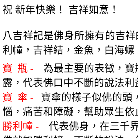
祝 新年快樂！ 吉祥如意！
八吉祥記是佛身所擁有的吉祥
利幢，吉祥結，金魚，白海螺
寶
瓶
-
為最主要的表徵，寶
露，代表佛口中不斷的說法利
寶
傘
-
寶傘的樣子似佛的頭
惱，痛苦和障礙，幫助眾生依
勝利幢
-
代表佛身，在三千