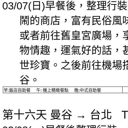
03/07(
日
)
早餐後，整理行裝
鬧的商店，富有民俗風
或者前往舊皇宮廣場，
物情趣，運氣好的話，
世珍寶。之後前往機場
谷。
早
:
飯店自助餐
午
:
機上精緻餐點
晚
:
中式自助餐
第十六天
曼谷
→
台北
T