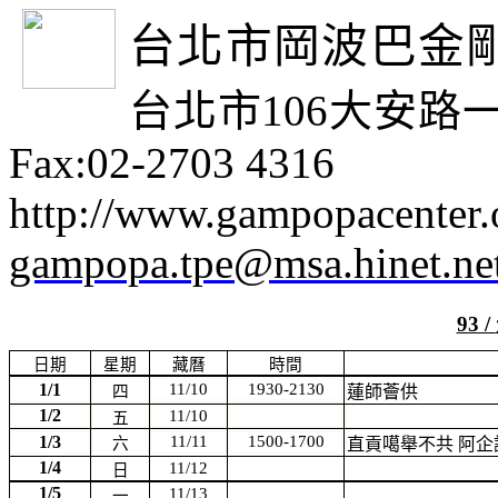
台北市岡波巴金
台北市
106
大安路
Fax:02-2703 4316
http://www.gampopacenter.
gampopa.tpe@msa.hinet.ne
93 /
日期
星期
藏曆
時間
1/1
11/10
1930-2130
四
蓮師薈供
1/2
11/10
五
1/3
11/11
1500-1700
六
直貢
噶舉
不共
阿企
1/4
11/12
日
1/5
11/13
一