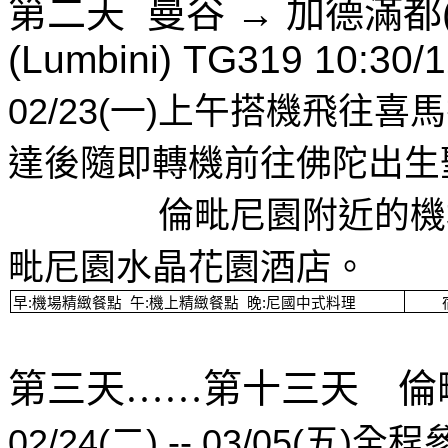
第二天
曼谷
→
加德滿都
(Lumbini) TG319 10:30/1
02/23(
一
)
上午搭機飛往喜馬
達後隨即轉機前往佛陀出生
倫毗尼園附近的機
毗尼園水晶花園酒店。
早
:
機場精緻餐點
午
:
機上精緻餐點
晚
:
尼國中式料理
第三天……第十三天 倫
02/24(
二
) -- 03/05(
五
)
全程