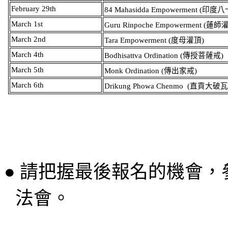
February 29th
84 Mahasidda Empowerment (
印度八
March 1st
Guru Rinpoche Empowerment (
蓮師
March 2nd
Tara Empowerment (
度母灌頂
)
March 4th
Bodhisattva Ordination (
傳授菩薩戒
)
March 5th
Monk Ordination (
傳出家戒
)
March 6th
Drikung
Phowa Chenmo
(
直貢大破
●
請把握最後報名的機會，
法會。