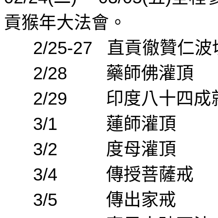
貢猴年大法會
。
2/25-27
直貢徹贊仁波
2/28
藥師佛灌頂
2/29
印度八十四成
3/1
蓮師灌頂
3/2
度母灌頂
3/4
傳授菩薩戒
3/5
傳出家戒