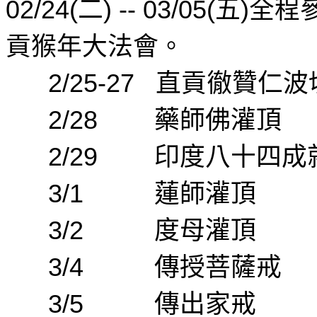
02/24(
二
) -- 03/05(
五
)
全程
貢猴年大法會
。
2/25-27
直貢徹贊仁波
2/28
藥師佛灌頂
2/29
印度八十四成
3/1
蓮師灌頂
3/2
度母灌頂
3/4
傳授菩薩戒
3/5
傳出家戒