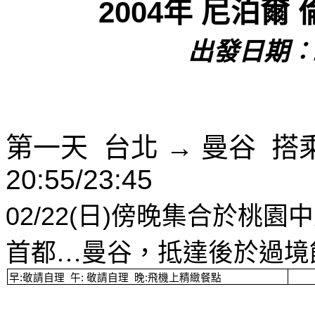
2004
年
尼泊爾
出發日期︰
第一天
台北
→
曼谷
搭
20:55/23:45
02/22(
日
)
傍晚集合於桃園中
首都…曼谷，抵達後於過境
早
:
敬請自理
午
:
敬請自理
晚
:
飛機上精緻餐點