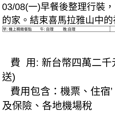
03/08(
一
)
早餐後整理行裝，
的家。結束喜馬拉雅山中的
早
:
機上精緻餐點
午
:
自理
晚
:
自理
費
用
:
新台幣四萬二千
送
)
費用包含：機票、住宿
’
及保險、各地機場稅