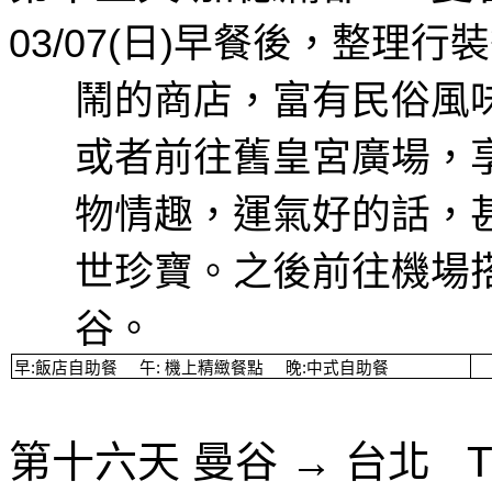
03/07(
日
)
早餐後，整理行裝
鬧的商店，富有民俗風
或者前往舊皇宮廣場，
物情趣，運氣好的話，
世珍寶。之後前往機場
谷。
早
:
飯店自助餐
午
:
機上精緻餐點
晚
:
中式自助餐
第十六天
曼谷
→
台北
T