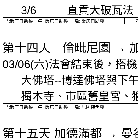
3/6
直貢大破瓦法
早
:
飯店自助餐
午
:
飯店自助餐
晚
:
飯店自助餐
第十四天 倫毗尼園
→
03/06(
六
)
法會結束後，
搭機
大佛塔
--
博達佛塔與下
獨木寺、市區舊皇宮、
早
:
飯店自助餐
午
:
飯店自助餐
晚
:
尼國特色餐
第十五天
加德滿都
→
曼