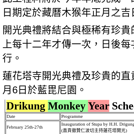
日期定於藏曆木猴年正月之吉
開光典禮將結合與極稀有珍貴
上每十二年才傳一次，日後每
行。
蓮花塔寺開光典禮及珍貴的直
月
6
日於藍毘尼園。
Drikung
Monkey
Year
Sche
Date
Programme
Inauguration of Stupa by H.H. Drigu
February 25th-27th
(
直貢徹贊仁波切主持蓮花塔開光
)