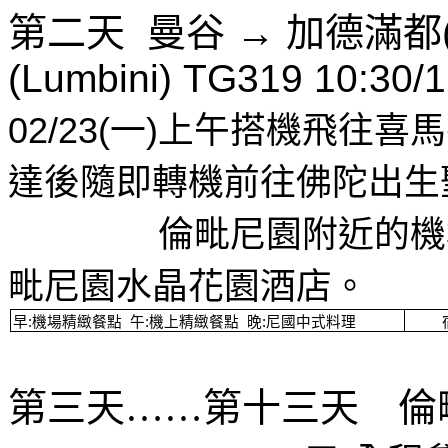
第二天
曼谷
→
加德滿都
(Lumbini) TG319 10:30/1
02/23(
一
)
上午搭機飛往喜馬
達後隨即轉機前往佛陀出生
倫毗尼園附近的機
毗尼園水晶花園酒店。
早
:
機場精緻餐點
午
:
機上精緻餐點
晚
:
尼國中式料理
第三天……第十三天 倫