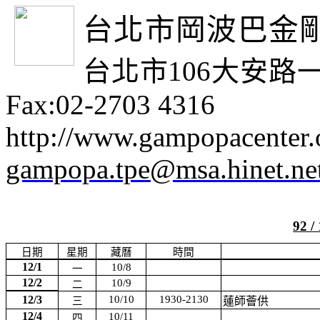
台北市岡波巴金
台北市
106
大安路
Fax:02-2703 4316
http://www.gampopacenter.
gampopa.tpe@msa.hinet.ne
92 /
日期
星期
藏曆
時間
12/1
10/8
一
12/2
10/9
二
12/3
10/10
1930-2130
三
蓮師薈供
12/4
10/11
四