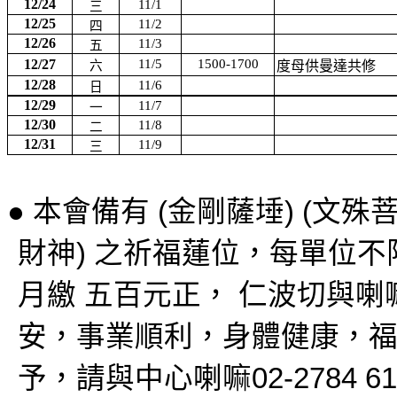
12/24
11/1
三
12/25
11/2
四
12/26
11/3
五
12/27
11/5
1500-1700
六
度母供曼達共修
12/28
11/6
日
12/29
11/7
一
12/30
11/8
二
12/31
11/9
三
●
本會備有
(
金剛薩埵
) (
文殊
財神
)
之祈福蓮位，每單位不
月繳
五百元正，
仁波切與喇
安，事業順利，身體健康，
予，請與中心喇嘛
02-2784 6