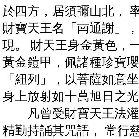
於四方，居須彌山北， 
財寶天王名「南通謝」，
現。 財天王身金黃色，
黃金鎧甲，佩諸種珍寶瓔
「紐列」，以菩薩如意坐
身上放射如十萬旭日之光
凡曾受財寶天王法灌頂
精勤持誦其咒語， 常行