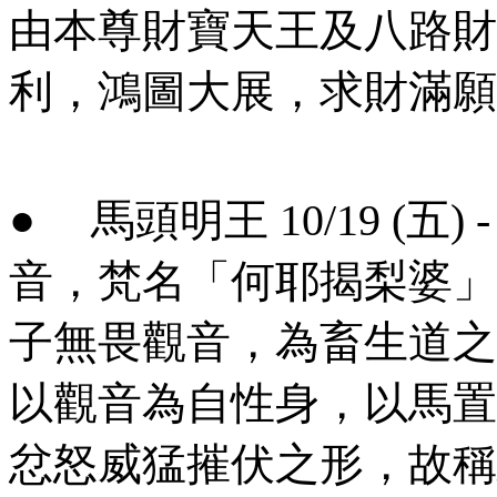
由本尊財寶天王及八路財
利，鴻圖大展，求財滿願
● 馬頭明王 10/19 (五)
音，梵名「何耶揭梨婆」
子無畏觀音，為畜生道之
以觀音為自性身，以馬置
忿怒威猛摧伏之形，故稱