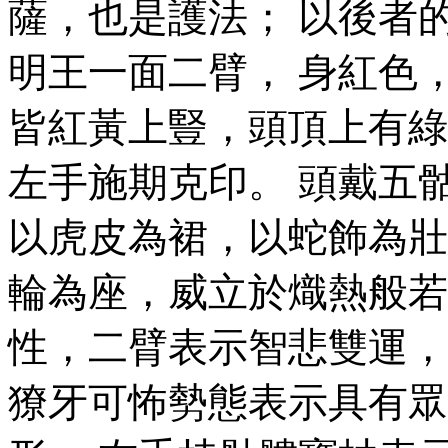
薩，也是護法； 以後者
明王一面二臂， 身紅色
皆紅黃上豎，頭頂上有綠
左手施期克印。 頭戴五
以虎皮為裙，以蛇飾為壯
輪為座，威立於熾熱般若
性，二臂表示智悲雙運，
獠牙可怖勢態表示具有眾