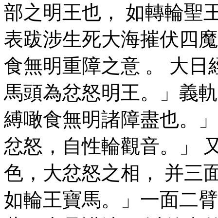
部之明王也， 如轉輪聖
表跋涉生死大海摧伏四魔
食無明重障之意 。 大日
馬頭為忿怒明王。」義軌
縛噉食無明諸障盡也。」
忿怒，自性輪觀音。」 
色，大忿怒之相， 并三
如輪王寶馬。」一面二臂