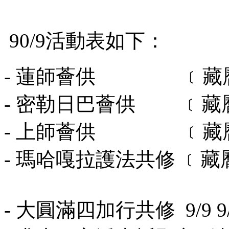
90/9活動表如下：
- 蓮師薈供 ﹝藏曆10日﹞
- 密勒日巴薈供 ﹝藏曆15日
- 上師薈供 ﹝藏曆25日﹞
- 瑪哈嘎拉護法共修 ﹝藏曆29
- 大圓滿四加行共修 9/9 9/